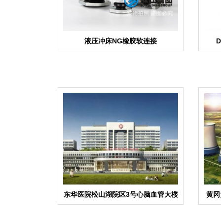
液压冲床NG橡胶软连接
东华医院松山湖院区3号心脑血管大楼
黄冈
弹簧隔振器合同