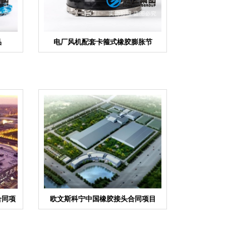
品
电厂风机配套卡箍式橡胶膨胀节
合同项
欧文斯科宁中国橡胶接头合同项目