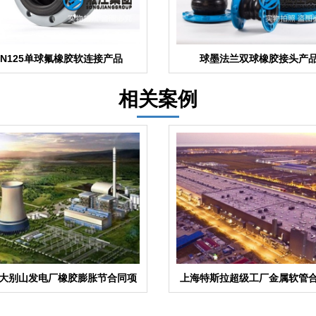
DN125单球氟橡胶软连接产品
球墨法兰双球橡胶接头产
相关案例
大别山发电厂橡胶膨胀节合同项
上海特斯拉超级工厂金属软管
目
目