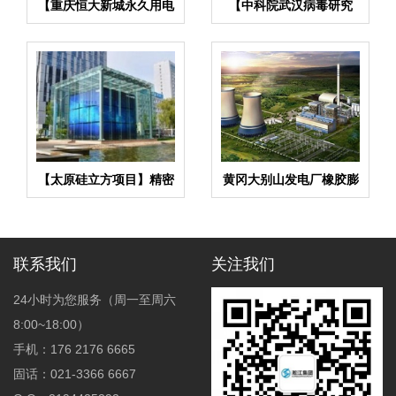
【重庆恒大新城永久用电
【中科院武汉病毒研究
工程】变压器减震器
所】EPDM橡胶避震喉合
同
【太原硅立方项目】精密
黄冈大别山发电厂橡胶膨
空调系统金属软管合同
胀节合同项目
联系我们
关注我们
24小时为您服务（周一至周六
8:00~18:00）
手机：176 2176 6665
固话：021-3366 6667