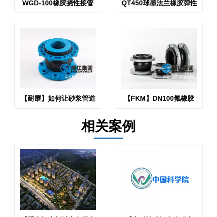
WGD-100橡胶挠性接管
QT450球墨法兰橡胶弹性
（弯头）
接头
【耐磨】如何让砂浆管道
【FKM】DN100氟橡胶
中耐磨橡胶接头更耐磨
挠性接管
相关案例