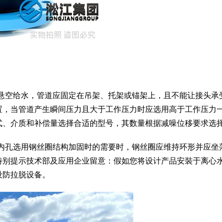
水或悬空给水，管道应固定在吊架、托架或锚架上，且不能让接头承
置，当管道产生瞬间压力且大于工作压力时应选用高于工作压力
式、介质和补偿量选择合适的型号，其数量根据减噪位移要求选
胀节内孔选用钢丝圈结构加固时的需要时，钢丝圈应维持环形并应坐
特别提示技术部及应用企业留意：假如您将设计产品安裝于离心
设防拉脱设备。