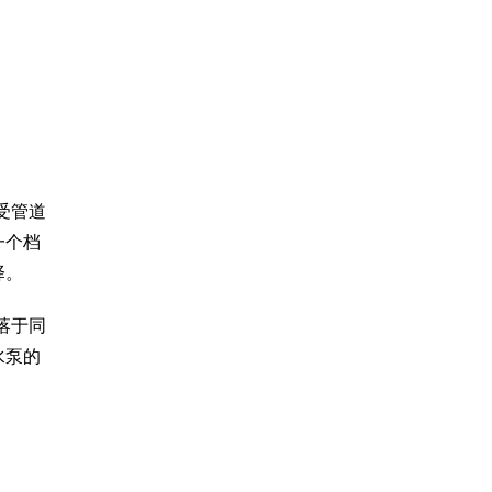
受管道
一个档
择。
落于同
水泵的