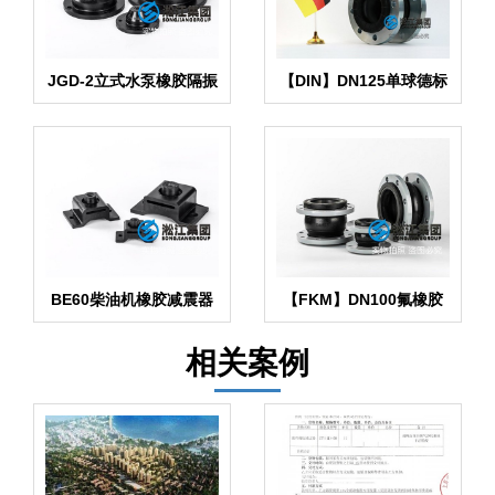
JGD-2立式水泵橡胶隔振
【DIN】DN125单球德标
器
橡胶接头
BE60柴油机橡胶减震器
【FKM】DN100氟橡胶
产品
挠性接管
相关案例