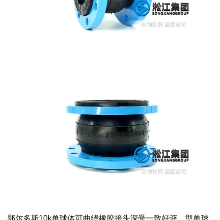
鄂尔多斯10k单球体可曲绕橡胶接头深受一致好评，型单球