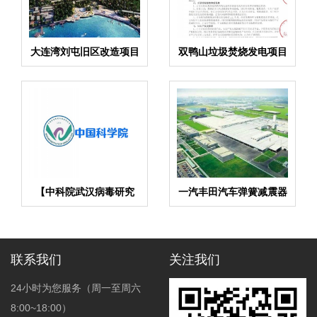
大连湾刘屯旧区改造项目
双鸭山垃圾焚烧发电项目
矩阵式弹簧减震器合同
弹簧减振器合同
【中科院武汉病毒研究
一汽丰田汽车弹簧减震器
所】EPDM橡胶避震喉合
合同项目
同
联系我们
关注我们
24小时为您服务（周一至周六
8:00~18:00）