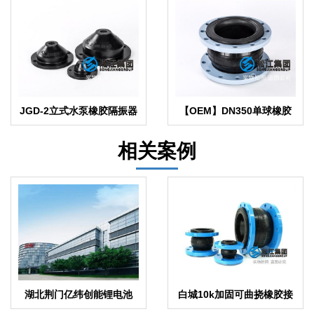
JGD-2立式水泵橡胶隔振器
【OEM】DN350单球橡胶
接头代工“贴牌”
相关案例
湖北荆门亿纬创能锂电池
白城10k加固可曲挠橡胶接
BM弹簧隔振器合同项目
头减震效果明显