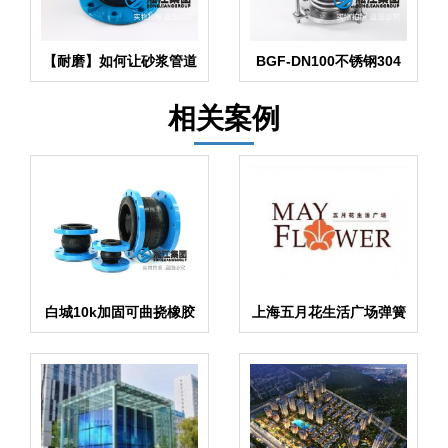
【耐磨】如何让砂浆管道
BGF-DN100不锈钢304
中耐磨橡胶接头更耐磨
波纹管补偿器
相关案例
白城10k加固可曲挠橡胶
上海五月花生活广场弹簧
接头减震效果明显
减振器合同项目