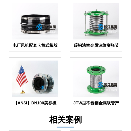
电厂风机配套卡箍式橡胶
碳钢法兰金属波纹膨胀节
膨胀节
产品
【ANSI】DN100美标橡
JTW型不锈钢金属软管产
胶管接头
品
相关案例