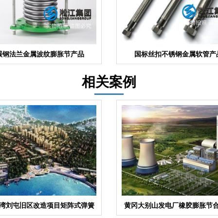
碳钢法兰金属波纹膨胀节产品
国标丝扣不锈钢金属软管产
相关案例
湾刘屯旧区改造项目矩阵式弹簧
黄冈大别山发电厂橡胶膨胀节
减震器合同
目