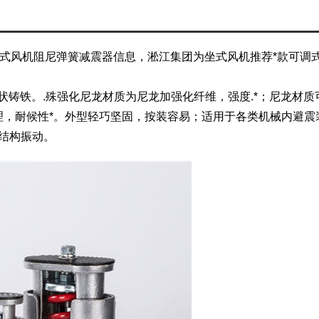
-S坐式风机阻尼弹簧减震器信息，淞江集团为坐式风机推荐*款可
球状铸铁。.殊强化尼龙材质为尼龙加强化纤维，强度.*；尼龙材
，耐候性*。外型轻巧坚固，按装容易；适用于各类机械内避震
械结构振动。