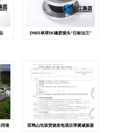
品
DN65单球5K橡胶接头“日标法兰”
合同项
双鸭山垃圾焚烧发电项目弹簧减振器
合同