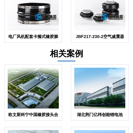
电厂风机配套卡箍式橡胶膨
JBF217-230-2空气减震器
胀节
相关案例
欧文斯科宁中国橡胶接头合
湖北荆门亿纬创能锂电池
同项目
BM弹簧隔振器合同项目