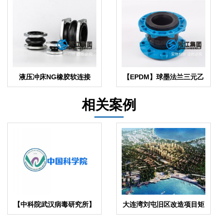
液压冲床NG橡胶软连接
【EPDM】球墨法兰三元乙
丙橡胶柔性接头
相关案例
【中科院武汉病毒研究所】
大连湾刘屯旧区改造项目矩
EPDM橡胶避震喉合同
阵式弹簧减震器合同