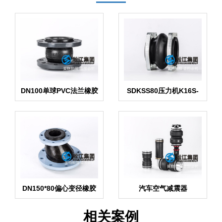
DN100单球PVC法兰橡胶
SDKSS80压力机K16S-
接头“海洋馆维生系统”
80橡胶避震喉产品
DN150*80偏心变径橡胶
汽车空气减震器
防震接头
相关案例