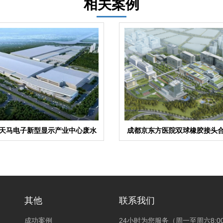
相关案例
天马电子新型显示产业中心废水
成都京东方医院双球橡胶接头
系统橡胶管接头合同
目
其他
联系我们
成功案例
24小时为您服务（周一至周六8:00~