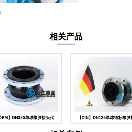
l
相关产品
OEM】DN350单球橡胶接头代
【DIN】DN125单球德标橡胶
工“贴牌”