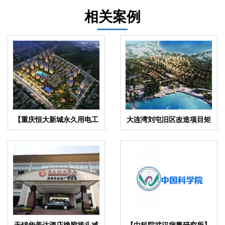
相关案例
【重庆恒大新城永久用电工
大连湾刘屯旧区改造项目矩
程】变压器减震器
阵式弹簧减震器合同
无锡华美达酒店橡胶接头减
【中科院武汉病毒研究所】