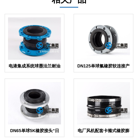
电液集成系统球墨法兰耐油
DN125单球氟橡胶软连接产
橡胶接头
品
DN65单球5K橡胶接头“日
电厂风机配套卡箍式橡胶膨
标法兰”
胀节