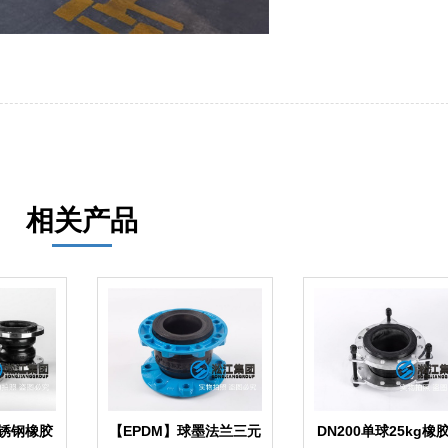
相关产品
不锈钢橡胶
【EPDM】球墨法兰三元
DN200单球25kg橡