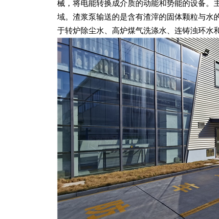
械，将电能转换成介质的动能和势能的设备。
域。渣浆泵输送的是含有渣滓的固体颗粒与水
于转炉除尘水、高炉煤气洗涤水、连铸浊环水