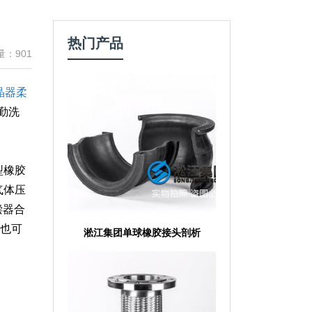
热门产品
量：901
晶器柔
勤洗
型橡胶
气体压
偿器合
，也可
淞江集团单球橡胶接头剖析