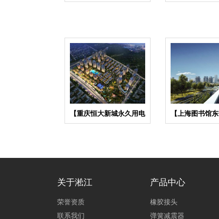
机组弹簧减震器
管接头
【重庆恒大新城永久用电
【上海图书馆东
工程】变压器减震器
与通风减振
关于淞江
产品中心
荣誉资质
橡胶接头
联系我们
弹簧减震器