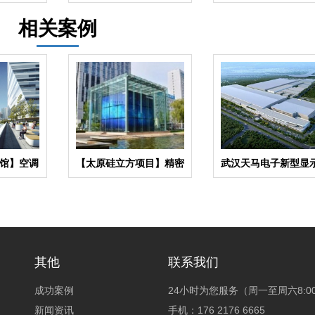
乙丙橡胶柔性接头
接头
相关案例
馆】空调
【太原硅立方项目】精密
武汉天马电子新型显
器合同
空调系统金属软管合同
业中心废水系统橡胶
头合同
其他
联系我们
成功案例
24小时为您服务（周一至周六8:00~
新闻资讯
手机：176 2176 6665