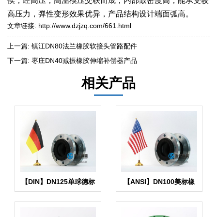
侯，经高压，高温模压交联而成，内部致密度高，能承受较
高压力，弹性变形效果优异，产品结构设计端面弧高。
文章链接:
http://www.dzjzq.com/661.html
上一篇:
镇江DN80法兰橡胶软接头管路配件
下一篇:
枣庄DN40减振橡胶伸缩补偿器产品
相关产品
【DIN】DN125单球德标
【ANSI】DN100美标橡
橡胶接头
胶管接头