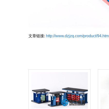
文章链接:
http://www.dzjzq.com/product/94.htm