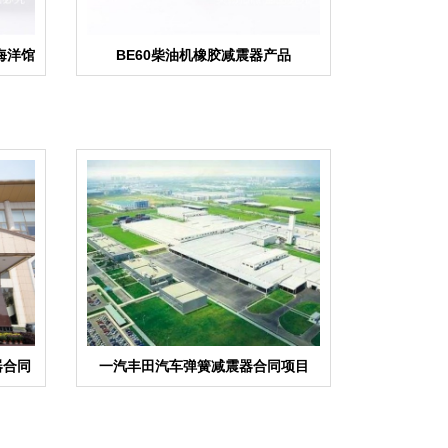
“海洋馆
BE60柴油机橡胶减震器产品
器合同
一汽丰田汽车弹簧减震器合同项目