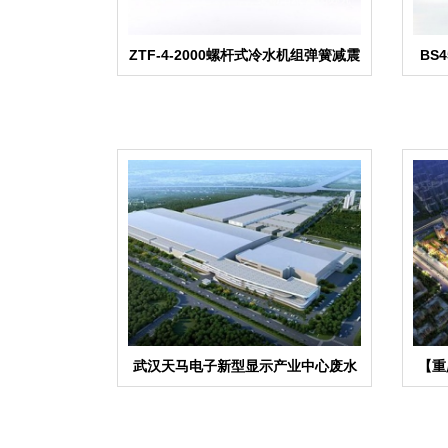
ZTF-4-2000螺杆式冷水机组弹簧减震
BS
器
武汉天马电子新型显示产业中心废水
【重
系统橡胶管接头合同