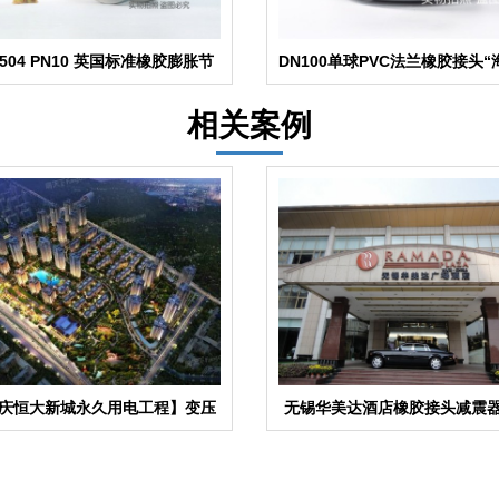
4504 PN10 英国标准橡胶膨胀节
DN100单球PVC法兰橡胶接头
维生系统”
相关案例
庆恒大新城永久用电工程】变压
无锡华美达酒店橡胶接头减震
器减震器
项目