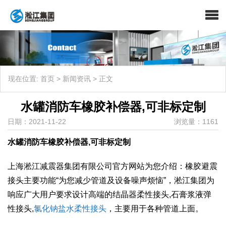
现在位置:
首页
>
新闻资讯
>
正文
水罐消防车橡胶补偿器,可非标定制
日期：2021-11-22
浏览量：1161
水罐消防车橡胶补偿器,可非标定制
上海淞江减震器集团有限公司官方网站为您介绍：橡胶避震
接头主要功能“为您减少管道及设备噪声烦恼”，淞江集团为
响应广大用户要求设计高端的结晶器柔性接头,石膏浆液弹
性接头,
氯化钠盐水柔性接头
，主要用于各种管道上面。