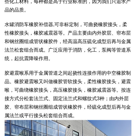
些化工材料，每种都是高于行业标准的，因为我们只追求产
品的品质。
水罐消防车橡胶补偿器,可非标定制，可曲挠橡胶接头，柔
性橡胶接头，橡胶减震器等。产品主要由内外胶层、帘布层
和钢丝圈组成管状橡胶件，经高温高压硫化成型后再与金属
法兰松套组合而成。广泛应用于消防，化工，泵阀等管道系
统，起抗震降噪作用。
胶避震喉系用于金属管道之间起挠性连接作用的中空橡胶制
品。橡胶避震喉又叫做橡胶管软接头，柔性橡胶接头，避震
喉，可曲绕橡胶接头，高压橡胶接头，橡胶减震器等。按连
接方式分松套法兰式、固定法兰式和螺纹式3种；由内外层
胶、帘布层和钢丝圈组成管状橡胶件，经硫化成型后再与金
属法兰或平行接头松套组合而成。