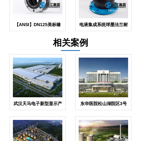
【ANSI】DN125美标橡
电液集成系统球墨法兰耐
胶伸缩节
油橡胶接头
相关案例
武汉天马电子新型显示产
东华医院松山湖院区3号
业中心废水系统橡胶管接
心脑血管大楼弹簧隔振器
头合同
合同